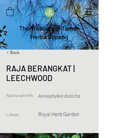
The Treasure @ Taman
Herba Gopeng
< Back
RAJA BERANGKAT |
LEECHWOOD
Nama saintifik:
Anisophyllea disticha
Royal Herb Garden
Lokasi: