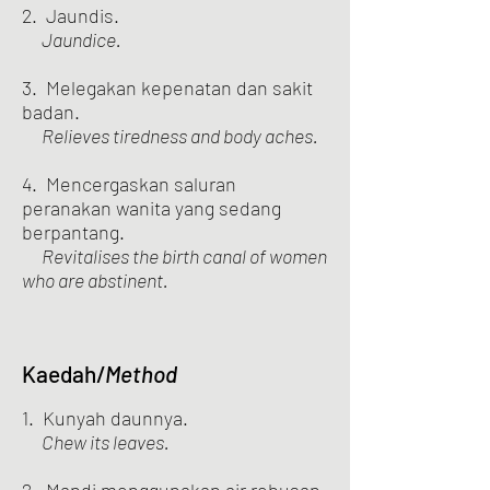
2. Jaundis.
Jaundice.
3. Melegakan kepenatan dan sakit
badan.
Relieves tiredness and body aches.
4. Mencergaskan saluran
peranakan wanita yang sedang
berpantang.
Revitalises the birth canal of women
who are abstinent.
Kaedah/
Method
1. Kunyah daunnya.
Chew its leaves.
2. Mandi menggunakan air rebusan