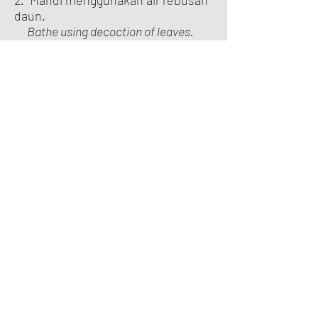
daun.
Bathe using decoction of leaves.
3. Rebus akar dengan bawang dan
habbatus sauda (
Nigella sativa
).
Kemudian, minum air rebusannya.
Boil the roots with onion and black
cumin (Nigella sativa). Then, drink the
decoction.
4. Minum air rebusan akar.
Drink decoction of roots.
Previous
Next