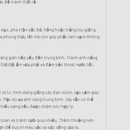
 để tránh thối rễ.
 dục, pha trộn sắc đỏ, hồng hoặc trắng tùy giống. 
ĩa phong thủy tốt mà còn góp phần làm sạch không 
sáng gián tiếp yếu đến trung bình. Tránh ánh nắng 
á. Giữ đất ẩm vừa phải và đảm bảo thoát nước tốt.
 lá to, hình dáng giống cây đàn violin, tạo cảm giác 
. Mặc dù ưa ánh sáng trung bình, cây vẫn có thể 
 thiếu sáng nếu được chăm sóc hợp lý.
 toàn và tránh tưới quá nhiều. Thỉnh thoảng nên 
ơn để duy trì màu sắc và sức sống của lá.