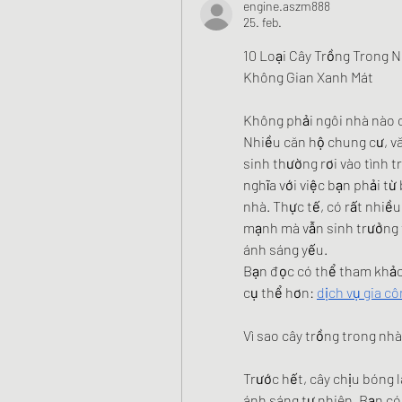
engine.aszm888
25. feb.
10 Loại Cây Trồng Trong 
Không Gian Xanh Mát
Không phải ngôi nhà nào c
Nhiều căn hộ chung cư, vă
sinh thường rơi vào tình 
nghĩa với việc bạn phải t
nhà. Thực tế, có rất nhiều
mạnh mà vẫn sinh trưởng t
ánh sáng yếu.
Bạn đọc có thể tham khảo 
cụ thể hơn: 
dịch vụ gia c
Vì sao cây trồng trong nhà
Trước hết, cây chịu bóng l
ánh sáng tự nhiên. Bạn có