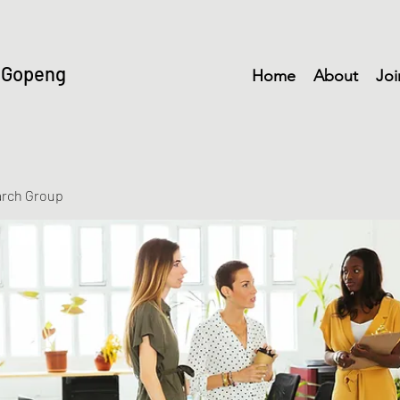
 Gopeng
Home
About
Joi
arch Group