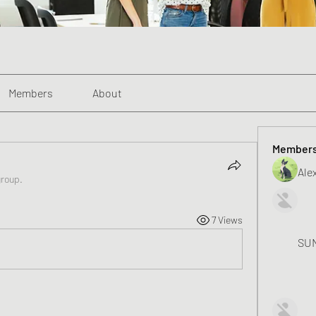
Members
About
Member
Alex
group.
7 Views
SUN