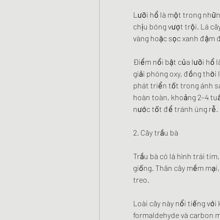
Lưỡi hổ là một trong nhữn
chịu bóng vượt trội. Lá câ
vàng hoặc sọc xanh đậm đ
Điểm nổi bật của lưỡi hổ 
giải phóng oxy, đồng thời 
phát triển tốt trong ánh s
hoàn toàn, khoảng 2–4 tuầ
nước tốt để tránh úng rễ.
2. Cây trầu bà
Trầu bà có lá hình trái ti
giống. Thân cây mềm mại, 
treo.
Loài cây này nổi tiếng với 
formaldehyde và carbon mo