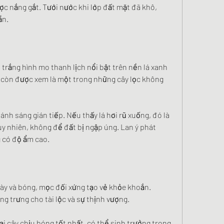
ợc nắng gắt. Tưới nước khi lớp đất mặt đã khô, 
ần.
 trắng hình mo thanh lịch nổi bật trên nền lá xanh 
 còn được xem là một trong những cây lọc không 
nh sáng gián tiếp. Nếu thấy lá hơi rũ xuống, đó là 
y nhiên, không để đất bị ngập úng. Lan ý phát 
g có độ ẩm cao.
dày và bóng, mọc đối xứng tạo vẻ khỏe khoắn. 
ng trưng cho tài lộc và sự thịnh vượng.
i cây chịu bóng tốt nhất, có thể sinh trưởng trong 