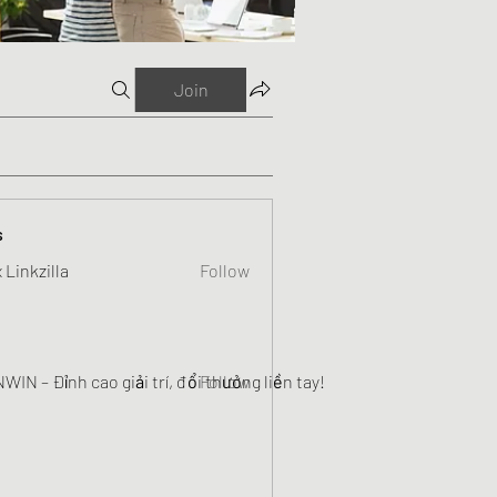
Join
s
 Linkzilla
Follow
WIN – Đỉnh cao giải trí, đổi thưởng liền tay!
Follow