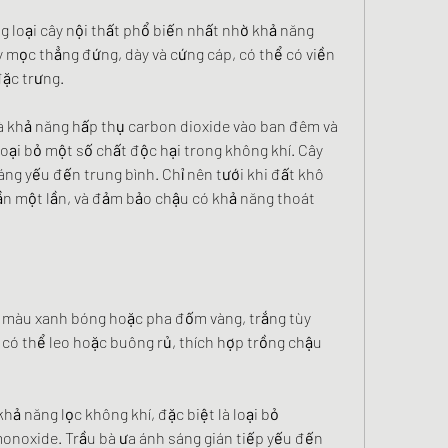
g loại cây nội thất phổ biến nhất nhờ khả năng 
y mọc thẳng đứng, dày và cứng cáp, có thể có viền 
ặc trưng.
là khả năng hấp thụ carbon dioxide vào ban đêm và 
loại bỏ một số chất độc hại trong không khí. Cây 
áng yếu đến trung bình. Chỉ nên tưới khi đất khô 
n một lần, và đảm bảo chậu có khả năng thoát 
m, màu xanh bóng hoặc pha đốm vàng, trắng tùy 
có thể leo hoặc buông rủ, thích hợp trồng chậu 
khả năng lọc không khí, đặc biệt là loại bỏ 
noxide. Trầu bà ưa ánh sáng gián tiếp yếu đến 