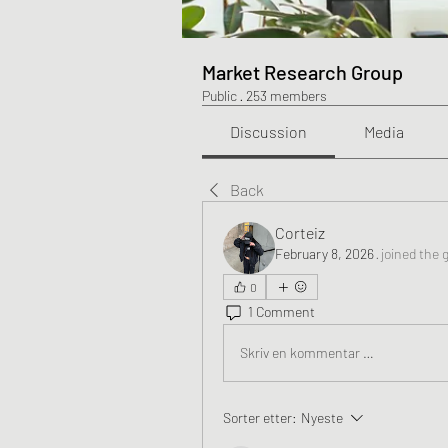
Market Research Group
Public
·
253 members
Discussion
Media
Back
Corteiz
February 8, 2026
·
joined the 
0
1 Comment
Skriv en kommentar …
Sorter etter:
Nyeste