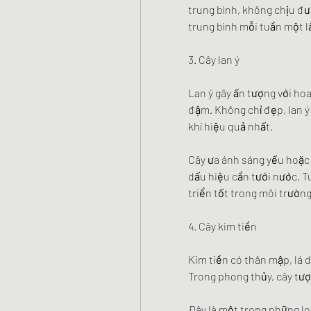
trung bình, không chịu đư
trung bình mỗi tuần một l
3. Cây lan ý
Lan ý gây ấn tượng với hoa
đậm. Không chỉ đẹp, lan ý
khí hiệu quả nhất.
Cây ưa ánh sáng yếu hoặc á
dấu hiệu cần tưới nước. Tu
triển tốt trong môi trườn
4. Cây kim tiền
Kim tiền có thân mập, lá 
Trong phong thủy, cây tượ
Đây là một trong những loạ