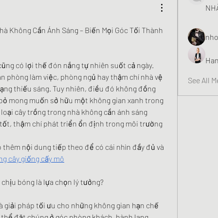
NHÀ
Nhà Không Cần Ánh Sáng – Biến Mọi Góc Tối Thành 
nho
Han
ũng có lợi thế đón nắng tự nhiên suốt cả ngày. 
n phòng làm việc, phòng ngủ hay thậm chí nhà vệ 
See All 
trạng thiếu sáng. Tuy nhiên, điều đó không đồng 
ừ bỏ mong muốn sở hữu một không gian xanh trong 
 loại cây trồng trong nhà không cần ánh sáng 
ốt, thậm chí phát triển ổn định trong môi trường 
thêm nội dung tiếp theo để có cái nhìn đầy đủ và 
ông cây giống cấy mô
 chịu bóng là lựa chọn lý tưởng?
à giải pháp tối ưu cho những không gian hạn chế 
 thể đặt chúng ở góc phòng khách, hành lang, 