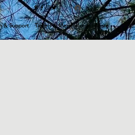
Log In
n & Support
Tickets & Merchandise
More