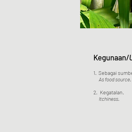
Kegunaan/
1.
Sebagai sumb
As food source.
2. Kegatalan.
Itchiness.