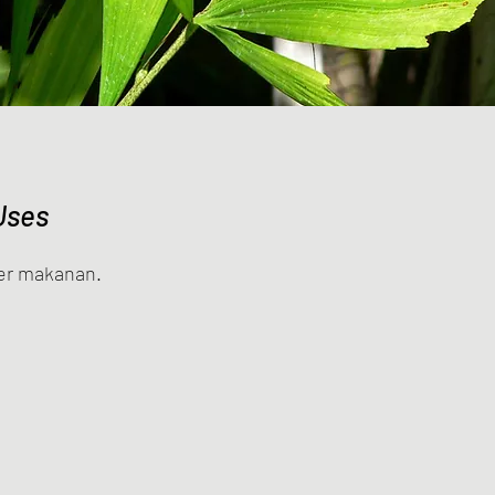
Uses
er makanan.