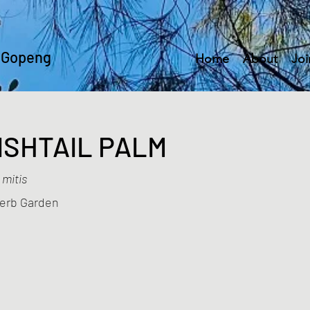
 Gopeng
Home
About
Joi
FISHTAIL PALM
 mitis
Herb Garden