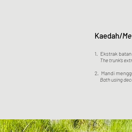
Kaedah/
Me
1. Ekstrak bata
The trunk’s extra
2. Mandi menggu
Bath using decoc
Previous