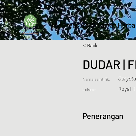
The Treasure @ Taman Herba
< Back
DUDAR | 
Caryota
Nama saintifik:
Royal 
Lokasi:
Penerangan