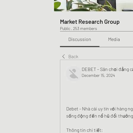
Market Research Group
Public
·
253 members
Discussion
Media
Back
DEBET – Sân chơi đẳng c
December 15, 2024
Debet - Nhà cái uy tín với hàng ng
sống động đến nổ hũ đổi thưởng,
Thông tin chi tiết: