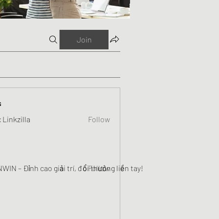
Join
s
 Linkzilla
Follow
WIN – Đỉnh cao giải trí, đổi thưởng liền tay!
Follow