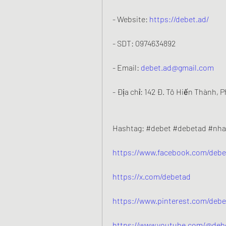
- Website: 
https://debet.ad/
- SDT: 0974634892
- Email: 
debet.ad@gmail.com
- Địa chỉ: 142 Đ. Tô Hiến Thành, 
Hashtag: #debet #debetad #nha
https://www.facebook.com/debe
https://x.com/debetad
https://www.pinterest.com/debe
https://www.youtube.com/@deb