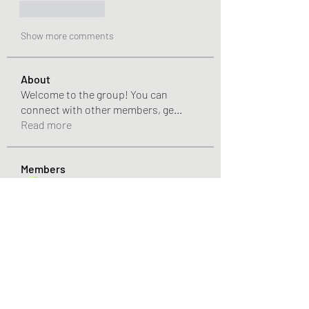
Like
Reply
Show more comments
About
Welcome to the group! You can
connect with other members, ge
...
Read more
Members
Alex Linkzilla
Follow
SUNWIN – Đỉnh cao giải trí, đổi thưởng liền tay!
Follow