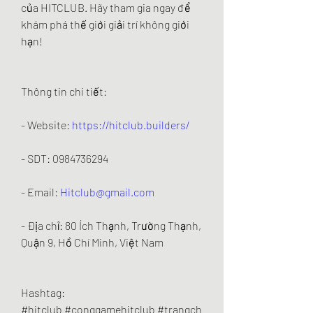
của HITCLUB. Hãy tham gia ngay để 
khám phá thế giới giải trí không giới 
hạn!
Thông tin chi tiết:
- Website: 
https://hitclub.builders/
- SDT: 0984736294
- Email: 
Hitclub@gmail.com
- Địa chỉ: 80 Ích Thạnh, Trường Thạnh, 
Quận 9, Hồ Chí Minh, Việt Nam
Hashtag: 
#hitclub #conggamehitclub #trangch