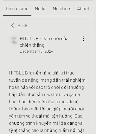
Discussion
Media
Members
About
Back
HITCLUB – Sân chơi của
chiến thắng!
December 15, 2024
HITCLUB là nền tảng giải trí trực 
tuyến đa năng, mang đến trải nghiệm 
hoàn hảo với các trò chơi đổi thưởng 
hấp dẫn như bắn cá, slots, và game 
bài. Giao diện hiện đại cùng với hệ 
thống bảo mật tối ưu giúp người chơi 
yên tâm và thoải mái tận hưởng. Các 
chương trình khuyến mãi đa dạng và 
tỷ lệ thắng cao là những điểm nổi bật 