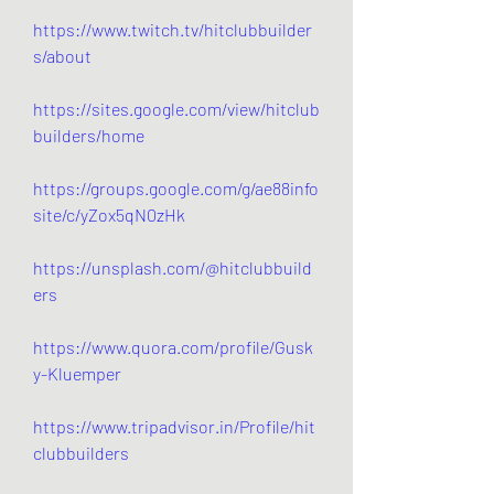
https://www.twitch.tv/hitclubbuilder
s/about
https://sites.google.com/view/hitclub
builders/home
https://groups.google.com/g/ae88info
site/c/yZox5qN0zHk
https://unsplash.com/@hitclubbuild
ers
https://www.quora.com/profile/Gusk
y-Kluemper
https://www.tripadvisor.in/Profile/hit
clubbuilders