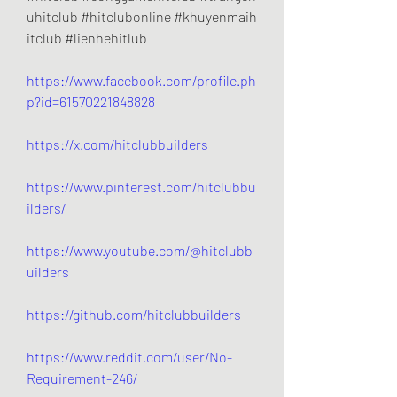
uhitclub #hitclubonline #khuyenmaih
itclub #lienhehitlub
https://www.facebook.com/profile.ph
p?id=61570221848828
https://x.com/hitclubbuilders
https://www.pinterest.com/hitclubbu
ilders/
https://www.youtube.com/@hitclubb
uilders
https://github.com/hitclubbuilders
https://www.reddit.com/user/No-
Requirement-246/