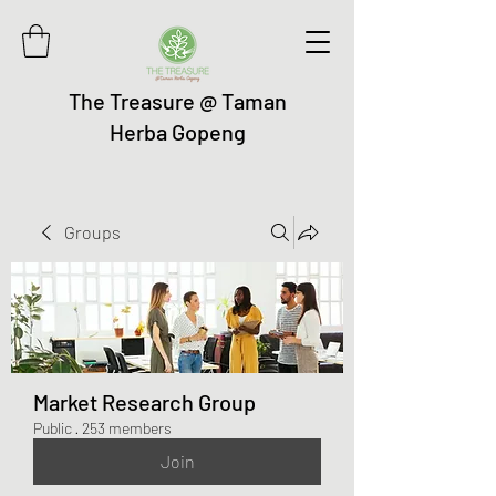
The Treasure @ Taman
Herba Gopeng
Groups
Market Research Group
Public
·
253 members
Join