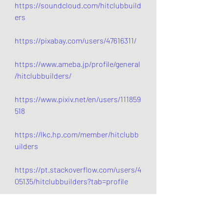
https://soundcloud.com/hitclubbuild
ers
https://pixabay.com/users/47616311/
https://www.ameba.jp/profile/general
/hitclubbuilders/
https://www.pixiv.net/en/users/111859
518
https://lkc.hp.com/member/hitclubb
uilders
https://pt.stackoverflow.com/users/4
05135/hitclubbuilders?tab=profile
https://giphy.com/channel/hitclubbui
lders