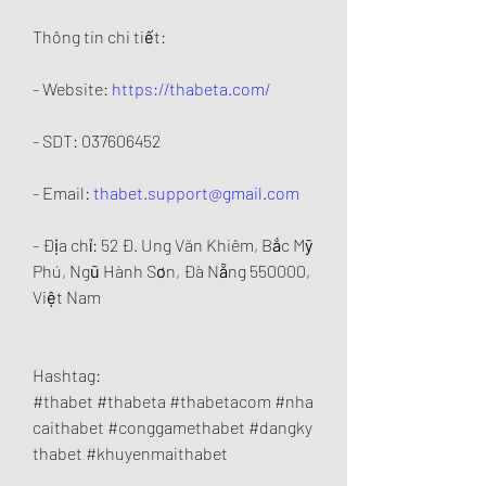
Thông tin chi tiết:
- Website: 
https://thabeta.com/
- SDT: 037606452
- Email: 
thabet.support@gmail.com
- Địa chỉ: 52 Đ. Ung Văn Khiêm, Bắc Mỹ 
Phú, Ngũ Hành Sơn, Đà Nẵng 550000, 
Việt Nam
Hashtag: 
#thabet #thabeta #thabetacom #nha
caithabet #conggamethabet #dangky
thabet #khuyenmaithabet