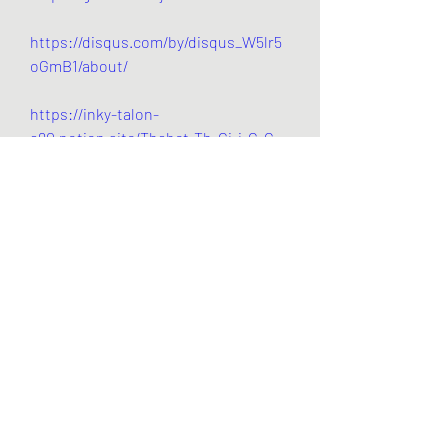
https://disqus.com/by/disqus_W5lr5
oGmB1/about/
https://inky-talon-
a90.notion.site/Thabet-Th-Gi-i-C-C-
c-Tr-c-
137111294deb80b58ce5f2da44b3f9b3?
pvs=73
https://heylink.me/thabetacom/
https://www.mixcloud.com/thabetac
om/
0
0
Write a comment...