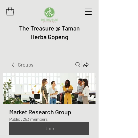
The Treasure @ Taman
Herba Gopeng
Groups
Market Research Group
Public
·
253 members
Join